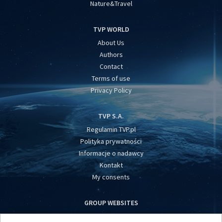
Nature&Travel
TVP WORLD
About Us
Authors
Contact
Terms of use
Privacy Policy
TVP S.A.
Regulamin TVP.pl
Polityka prywatności
Informacje o nadawcy
Kontakt
My consents
GROUP WEBSITES
centrumeuropy.pl